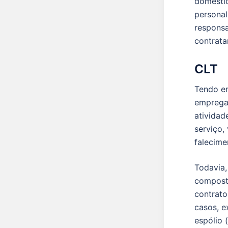
doméstic
personal
responsa
contrata
CLT
Tendo em
empregad
atividad
serviço,
falecime
Todavia,
composto
contrato
casos, e
espólio 