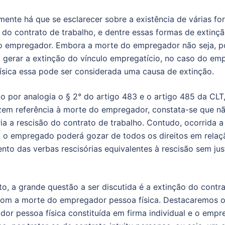
mente há que se esclarecer sobre a existência de várias f
 do contrato de trabalho, e dentre essas formas de extinçã
 empregador. Embora a morte do empregador não seja, por
 gerar a extinção do vínculo empregatício, no caso do em
ísica essa pode ser considerada uma causa de extinção.
do por analogia o § 2° do artigo 483 e o artigo 485 da CLT
zem referência à morte do empregador, constata-se que nã
ia a rescisão do contrato de trabalho. Contudo, ocorrida a
, o empregado poderá gozar de todos os direitos em relaç
nto das verbas rescisórias equivalentes à rescisão sem jus
to, a grande questão a ser discutida é a extinção do contr
com a morte do empregador pessoa física. Destacaremos 
or pessoa física constituída em firma individual e o emp