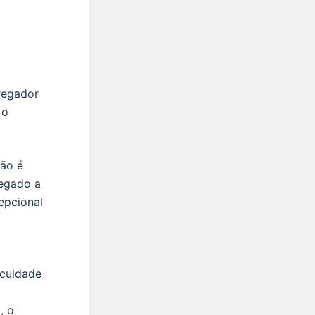
regador
 o
não é
regado a
epcional
aculdade
, o