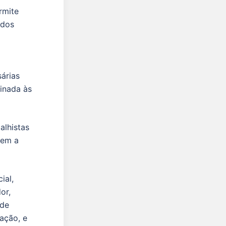
rmite
ados
árias
inada às
alhistas
rem a
ial,
or,
 de
lação, e