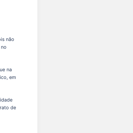
is não
 no
que na
ico, em
vidade
rato de