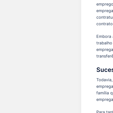
emprego 
empregad
contratu
contrato
Embora a
trabalh
empregad
transfer
Suces
Todavia,
empregad
família 
emprega
Para tan