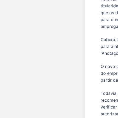
titulari
que os d
para o n
emprega
Caberá 
para a a
“Anotaçõ
O novo e
do empre
partir d
Todavia,
recomend
verifica
autoriza