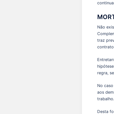
continua
MORT
Não exis
Complem
traz pre
contrato
Entretan
hipótese
regra, s
No caso 
aos dema
trabalho
Desta fo