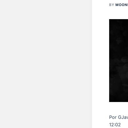
BY
MOON
Por GJav
12:02