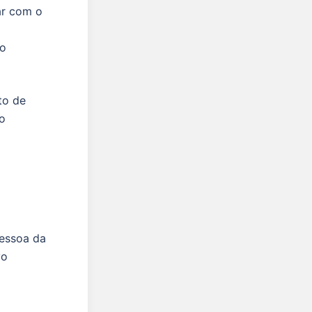
ar com o
o
vo
to de
o
pessoa da
vo