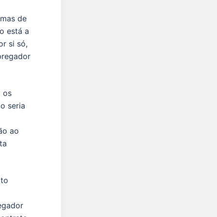
ormas de
o está a
 si só,
pregador
, os
o seria
ão ao
ta
ato
o
regador