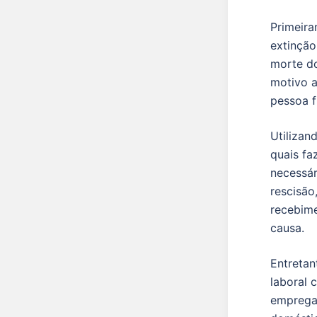
Primeira
extinção
morte do
motivo a
pessoa f
Utilizan
quais fa
necessár
rescisão
recebime
causa.
Entretan
laboral 
empregad