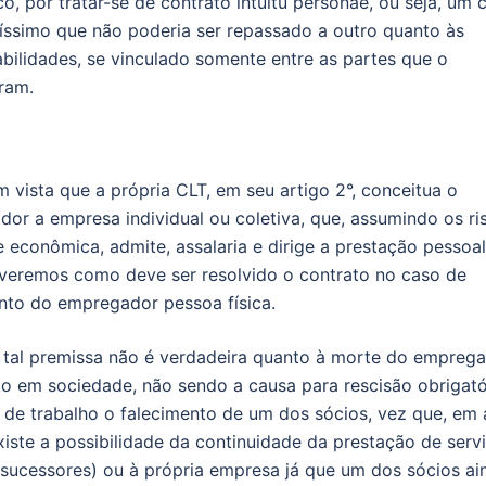
o, por tratar-se de contrato intuitu personae, ou seja, um 
íssimo que não poderia ser repassado a outro quanto às
bilidades, se vinculado somente entre as partes que o
ram.
 vista que a própria CLT, em seu artigo 2°, conceitua o
or a empresa individual ou coletiva, que, assumindo os ri
e econômica, admite, assalaria e dirige a prestação pessoa
 veremos como deve ser resolvido o contrato no caso de
nto do empregador pessoa física.
 tal premissa não é verdadeira quanto à morte do empreg
 em sociedade, não sendo a causa para rescisão obrigató
 de trabalho o falecimento de um dos sócios, vez que, em 
xiste a possibilidade da continuidade da prestação de serv
(sucessores) ou à própria empresa já que um dos sócios ai