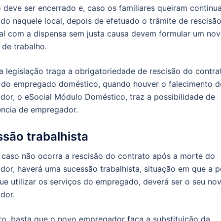
deve ser encerrado e, caso os familiares queiram continu
o naquele local, depois de efetuado o trâmite de rescisã
al com a dispensa sem justa causa devem formular um no
 de trabalho.
 legislação traga a obrigatoriedade de rescisão do contra
o do empregado doméstico, quando houver o falecimento d
or, o eSocial Módulo Doméstico, traz a possibilidade de
ência de empregador.
são trabalhista
 caso não ocorra a rescisão do contrato após a morte do
or, haverá uma sucessão trabalhista, situação em que a 
que utilizar os serviços do empregado, deverá ser o seu no
dor.
to, basta que o novo empregador faça a substituição da