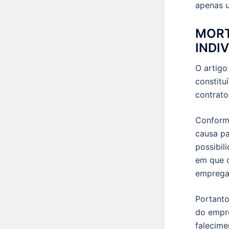
apenas u
MORT
INDI
O artigo
constitu
contrato
Conforme
causa pa
possibil
em que o
empregad
Portanto
do empre
falecime