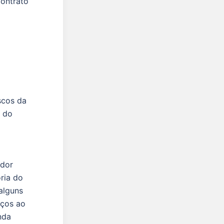
contrato
scos da
l do
ador
ria do
alguns
iços ao
nda