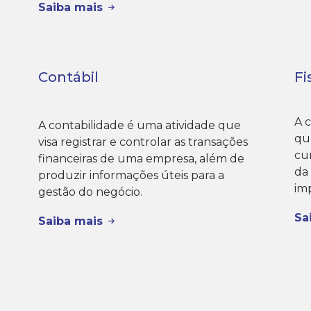
Saiba mais
Contábil
Fi
A c
A contabilidade é uma atividade que
qu
visa registrar e controlar as transações
cu
financeiras de uma empresa, além de
da
produzir informações úteis para a
imp
gestão do negócio.
Sa
Saiba mais