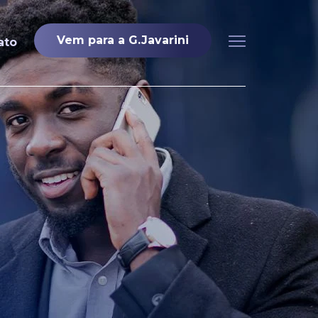
Vem para a G.Javarini
ato